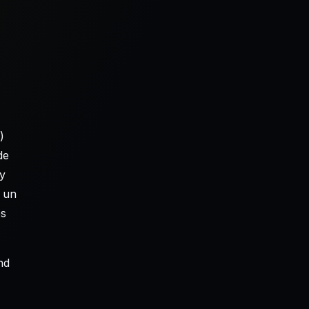
)
de
y
 un
és
nd