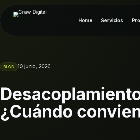
Home
Servicios
Pr
10 junio, 2026
BLOG
Desacoplamiento
¿Cuándo conviene